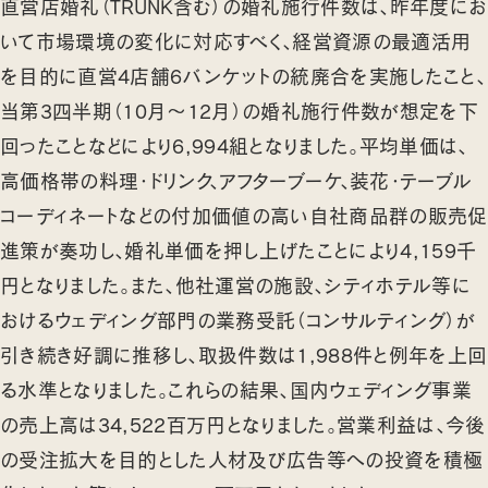
直営店婚礼（TRUNK含む）の婚礼施行件数は、昨年度にお
いて市場環境の変化に対応すべく、経営資源の最適活用
を目的に直営4店舗6バンケットの統廃合を実施したこと、
当第3四半期（10月～12月）の婚礼施行件数が想定を下
回ったことなどにより6,994組となりました。平均単価は、
高価格帯の料理・ドリンク、アフターブーケ、装花・テーブル
コーディネートなどの付加価値の高い自社商品群の販売促
進策が奏功し、婚礼単価を押し上げたことにより4,159千
円となりました。また、他社運営の施設、シティホテル等に
おけるウェディング部門の業務受託（コンサルティング）が
引き続き好調に推移し、取扱件数は1,988件と例年を上回
る水準となりました。これらの結果、国内ウェディング事業
の売上高は34,522百万円となりました。営業利益は、今後
の受注拡大を目的とした人材及び広告等への投資を積極