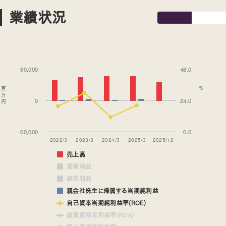
業績状況
60,000
48.0
百
%
万
0
24.0
円
-60,000
0.0
2022/3
2023/3
2024/3
2025/3
2025/12
売上高
営業利益
経常利益
親会社株主に帰属する当期純利益
自己資本当期純利益率(ROE)
総資産経常利益率(ROA)