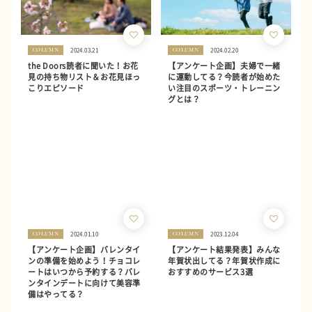
2024.03.21
2024.02.20
COLUMN
COLUMN
the Doors読者に聞いた！お花
【アンケート企画】夫婦で一緒
見の持ち物リスト＆お花見ほっ
に運動してる？今読者が始めた
こりエピソード
い注目のスポーツ・トレーニン
グとは？
2024.01.10
2023.12.04
COLUMN
COLUMN
【アンケート企画】バレンタイ
【アンケート結果発表】みんな
ンの準備を始めよう！チョコレ
年賀状出してる？年賀状作成に
ートはいつから予約する？バレ
おすすめのサービス3選
ンタインデートに向けて美容準
備はやってる？