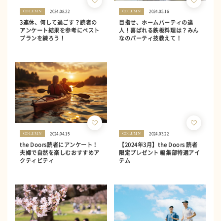
2024.08.22
2024.05.16
COLUMN
COLUMN
3連休、何して過ごす？読者の
目指せ、ホームパーティの達
アンケート結果を参考にベスト
人！喜ばれる鉄板料理は？みん
プランを練ろう！
なのパーティ技教えて！
2024.04.15
2024.03.22
COLUMN
COLUMN
the Doors読者にアンケート！
【2024年3月】the Doors 読者
夫婦で自然を楽しむおすすめア
限定プレゼント 編集部特選アイ
クティビティ
テム