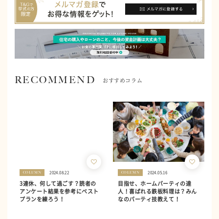
RECOMMEND
おすすめコラム
2024.08.22
2024.05.16
COLUMN
COLUMN
3連休、何して過ごす？読者の
目指せ、ホームパーティの達
アンケート結果を参考にベスト
人！喜ばれる鉄板料理は？みん
プランを練ろう！
なのパーティ技教えて！