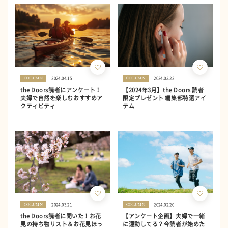
2024.04.15
2024.03.22
COLUMN
COLUMN
the Doors読者にアンケート！
【2024年3月】the Doors 読者
夫婦で自然を楽しむおすすめア
限定プレゼント 編集部特選アイ
クティビティ
テム
2024.03.21
2024.02.20
COLUMN
COLUMN
the Doors読者に聞いた！お花
【アンケート企画】夫婦で一緒
見の持ち物リスト＆お花見ほっ
に運動してる？今読者が始めた