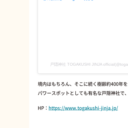
戸隠神社 TOGAKUSHI JINJA official(@t
境内はもちろん、そこに続く樹齢約400年
パワースポットとしても有名な戸隠神社で
HP：
https://www.togakushi-jinja.jp/