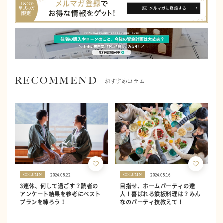
RECOMMEND
おすすめコラム
2024.08.22
2024.05.16
COLUMN
COLUMN
3連休、何して過ごす？読者の
目指せ、ホームパーティの達
アンケート結果を参考にベスト
人！喜ばれる鉄板料理は？みん
プランを練ろう！
なのパーティ技教えて！