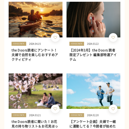
2024.04.15
2024.03.22
COLUMN
COLUMN
the Doors読者にアンケート！
【2024年3月】the Doors 読者
夫婦で自然を楽しむおすすめア
限定プレゼント 編集部特選アイ
クティビティ
テム
2024.03.21
2024.02.20
COLUMN
COLUMN
the Doors読者に聞いた！お花
【アンケート企画】夫婦で一緒
見の持ち物リスト＆お花見ほっ
に運動してる？今読者が始めた