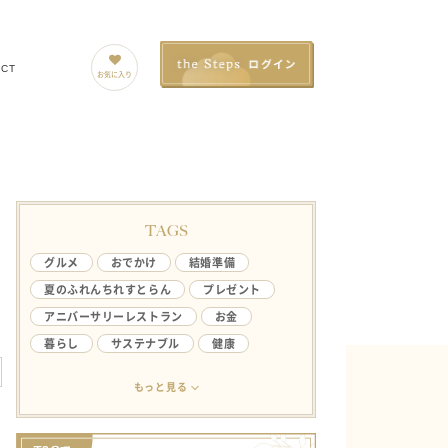
ACT
お気に入り
TAGS
グルメ
おでかけ
結婚準備
夏のふれんちれすとらん
プレゼント
アニバーサリーレストラン
お金
暮らし
サステナブル
健康
アンケート
ライフハック
結婚生活
もっと見る
欲しい
ファミリー
やってみたい