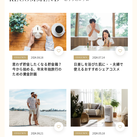
2024.08.18
2024.07.14
COLUMN
COLUMN
思わず貯金したくなる貯金箱？
日差しを浴びた肌に・・夫婦で
今から始める、年末年始旅行の
使えるおすすめシェアコスメ
ための資金計画
2024.06.21
2024.05.18
COLUMN
COLUMN