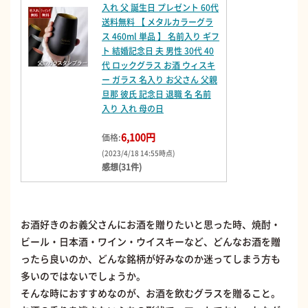
入れ 父 誕生日 プレゼント 60代
送料無料 【 メタルカラーグラ
ス 460ml 単品 】 名前入り ギフ
ト 結婚記念日 夫 男性 30代 40
代 ロックグラス お酒 ウィスキ
ー ガラス 名入り お父さん 父親
旦那 彼氏 記念日 退職 名 名前
入り 入れ 母の日
6,100円
価格:
(2023/4/18 14:55時点)
感想(31件)
お酒好きのお義父さんにお酒を贈りたいと思った時、焼酎・
ビール・日本酒・ワイン・ウイスキーなど、どんなお酒を贈
ったら良いのか、どんな銘柄が好みなのか迷ってしまう方も
多いのではないでしょうか。
そんな時におすすめなのが、お酒を飲むグラスを贈ること。