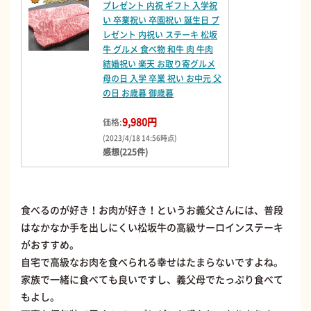
プレゼント 内祝 ギフト 入学祝
い 卒業祝い 卒園祝い 誕生日 プ
レゼント 内祝い ステーキ 松坂
牛 グルメ 食べ物 和牛 肉 牛肉
結婚祝い 楽天 お取り寄グルメ
母の日 入学 卒業 祝い お中元 父
の日 お歳暮 御歳暮
9,980円
価格:
(2023/4/18 14:56時点)
感想(225件)
食べるのが好き！お肉が好き！というお義父さんには、普段
はなかなか手を出しにくい松坂牛の高級サーロインステーキ
がおすすめ。
自宅で高級なお肉を食べられる幸せはたまらないですよね。
家族で一緒に食べても良いですし、義父母でたっぷり食べて
もよし。