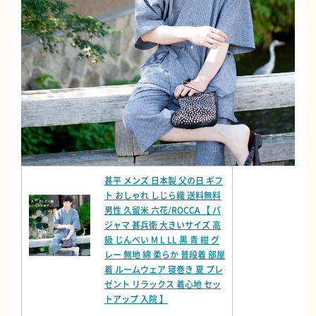
甚平 メンズ 日本製 父の日 ギフ
ト おしゃれ しじら織 送料無料
男性 久留米 六花/ROCCA 【 パ
ジャマ 甚兵衛 大きいサイズ 高
級 じんべい M L LL 黒 青 紺 グ
レー 無地 綿 柔らか 普段着 部屋
着 ルームウェア 寝巻き 夏 プレ
ゼント リラックス 着心地 セッ
トアップ 入院 】