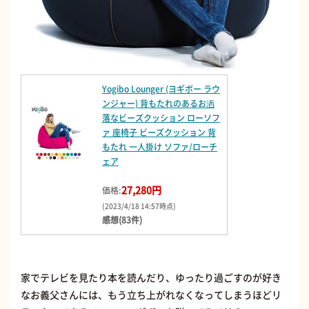
Yogibo Lounger (ヨギボー ラウ
ンジャー) 背もたれのあるお洒
落なビーズクッション ローソフ
ァ 座椅子 ビーズクッション 背
もたれ 一人掛け ソファ/ローチ
ェア
27,280円
価格:
(2023/4/18 14:57時点)
感想(83件)
家でテレビを見たり本を読んだり、ゆったり過ごすのが好き
なお義父さんには、もう立ち上がれなくなってしまうほどリ