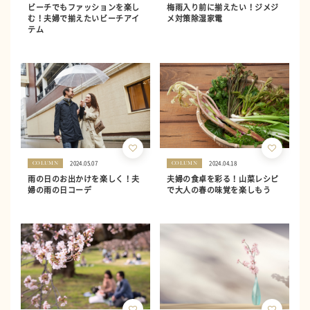
ビーチでもファッションを楽し
梅雨入り前に揃えたい！ジメジ
む！夫婦で揃えたいビーチアイ
メ対策除湿家電
テム
2024.05.07
2024.04.18
COLUMN
COLUMN
雨の日のお出かけを楽しく！夫
夫婦の食卓を彩る！山菜レシピ
婦の雨の日コーデ
で大人の春の味覚を楽しもう