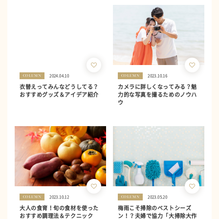
2024.04.10
2023.10.16
COLUMN
COLUMN
衣替えってみんなどうしてる？
カメラに詳しくなってみる？魅
おすすめグッズ＆アイデア紹介
力的な写真を撮るためのノウハ
ウ
2023.10.12
2023.05.20
COLUMN
COLUMN
大人の食育！旬の食材を使った
梅雨こそ掃除のベストシーズ
おすすめ調理法＆テクニック
ン！？夫婦で協力「大掃除大作