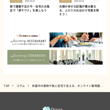
2022.05.14
2022.04.16
COLUMN
COLUMN
雨で運動不足の今…自宅のお風
夫婦の幸せな記憶が積み重な
呂で「家サウナ」を楽しもう
る、ふたりのお出かけ写真を残
そう！
TOP
コラム
休園中の動物や魚に自宅で会える、オンライン動物園＆水族館って？