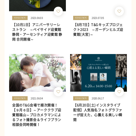
2023.08.03
2023.07.05
COLUMN
COLUMN
【10月1日】アニバーサリーレ
【8月7日】T&Gキッズプロジェ
ストラン ～ベイサイド迎賓館
クト2023 ～ガーデンヒルズ迎
静岡・アーセンティア迎賓館 静
賓館(大宮)～
岡 合同開催～
2021.08.04
2020.06.17
COLUMN
COLUMN
全国のT&G会場で順次開催！
【6月20日(土)インスタライブ
【９月６日】～アーククラブ迎
配信】人気指名フォトグラファ
賓館福山～プロカメラマンによ
ーが捉えた、心震える美しい瞬
るフォト撮影会＆ライフプラン
間
相談会同時開催！