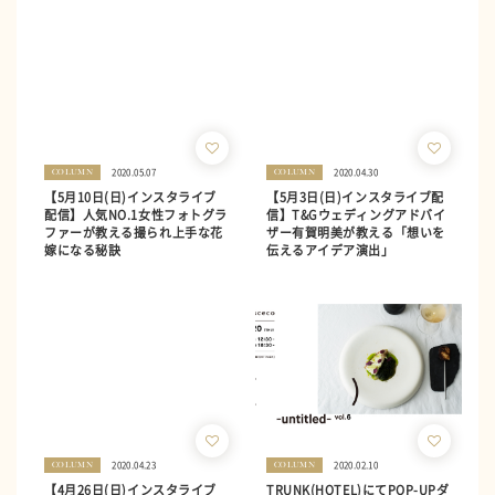
2020.05.07
2020.04.30
COLUMN
COLUMN
【5月10日(日)インスタライブ
【5月3日(日)インスタライブ配
配信】人気NO.1女性フォトグラ
信】T&Gウェディングアドバイ
ファーが教える撮られ上手な花
ザー有賀明美が教える「想いを
嫁になる秘訣
伝えるアイデア演出」
2020.04.23
2020.02.10
COLUMN
COLUMN
【4月26日(日)インスタライブ
TRUNK(HOTEL)にてPOP-UPダ