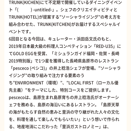
TRUNK(KICHEN)にて不定期で開催しているダイニングイベン
ト「( ) -untitled-」。シェフのクリエイティビティと
TRUNK(HOTEL)が提案する”ソーシャライジング”の考え方を
組み合わせた、TRUNK(KITCHEN)がお届けするスペシャルイ
ベントです。
6回目となる今回は、キュレーター・浜田岳文氏のもと、
2019年日本最大級の料理人コンペティション「RED-U35」に
てGOLD EGGを受賞、「ミシュランガイド福岡・佐賀・長崎
2019特別版」で1つ星を獲得した長崎県島原市のレストラン
「pesceco (ぺシコ)」の井上稔浩シェフが登場。”ソーシャラ
イジング”の取り組みで注力する要素のう
ち”ENVIRONMENT（環境）”、”LOCAL FIRST（ローカル優
先主義）”をテーマにした、特別コースをご提供します。
pescecoは、島原生まれ島原育ちの井上稔浩氏がオーナーシ
ェフを務める、島原の海沿いにあるレストラン。「島原天草
の海がもたらす自然の恵みと里浜の守り継がれた人々の文化
を、料理を通して楽しんでもらいたい」という想いで作られ
る、地産地消にこだわった「里浜ガストロノミー」は、