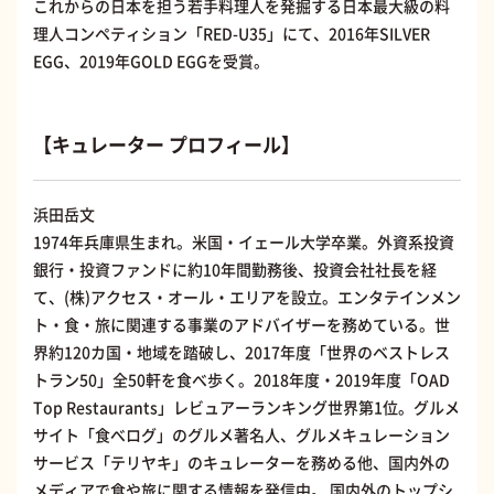
これからの日本を担う若手料理人を発掘する日本最大級の料
理人コンペティション「RED-U35」にて、2016年SILVER
EGG、2019年GOLD EGGを受賞。
【キュレーター プロフィール】
浜田岳文
1974年兵庫県生まれ。米国・イェール大学卒業。外資系投資
銀行・投資ファンドに約10年間勤務後、投資会社社長を経
て、(株)アクセス・オール・エリアを設立。エンタテインメン
ト・食・旅に関連する事業のアドバイザーを務めている。世
界約120カ国・地域を踏破し、2017年度「世界のベストレス
トラン50」全50軒を食べ歩く。2018年度・2019年度「OAD
Top Restaurants」レビュアーランキング世界第1位。グルメ
サイト「食べログ」のグルメ著名人、グルメキュレーション
サービス「テリヤキ」のキュレーターを務める他、国内外の
メディアで食や旅に関する情報を発信中。 国内外のトップシ