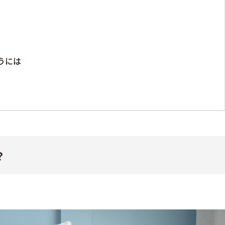
うには
？