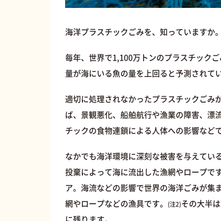
海洋プラスチックごみを、知っていますか
毎年、世界で1,100万トンのプラスチック
量が海にいる魚の量を上回ると予測されて
適切に処理されなかったプラスチックごみ
ば、景観悪化、船舶航行や漁業の障害、漂
チックの食物連鎖による人体への影響など
なかでも海洋環境に深刻な被害を与えてい
投棄によって海に流出した漁網やロープで
ア。海流などの影響で世界の海洋ごみが集ま
網やロープなどの漁具です。
その大半は
(注2)
に残ります。