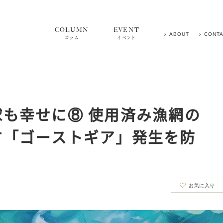
COLUMN
EVENT
ABOUT
CONT
コラム
イベント
も幸せに⑧ 使用済み漁網の
す「ゴーストギア」発生を防
お気に入り