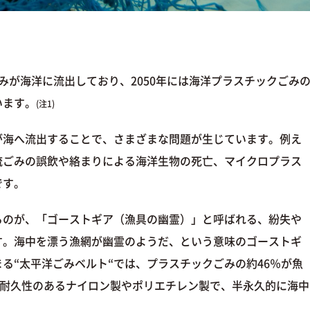
。
ごみが海洋に流出しており、2050年には海洋プラスチックごみ
います。
(注1)
が海へ流出することで、さまざまな問題が生じています。例え
流ごみの誤飲や絡まりによる海洋生物の死亡、マイクロプラス
です。
るのが、「ゴーストギア（漁具の幽霊）」と呼ばれる、紛失や
す。海中を漂う漁網が幽霊のようだ、という意味のゴーストギ
る“太平洋ごみベルト“では、プラスチックごみの約46％が魚
耐久性のあるナイロン製やポリエチレン製で、半永久的に海中