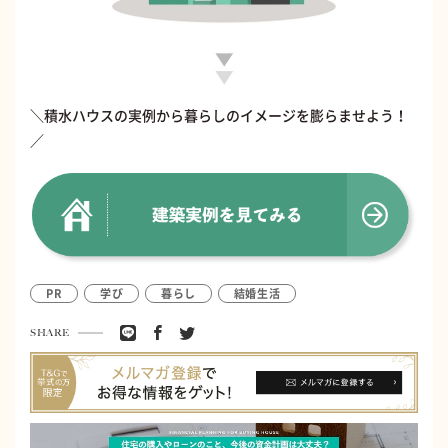
＼積水ハウスの実例から暮らしのイメージを膨らませよう！
／
PR
学び
暮らし
結婚生活
SHARE