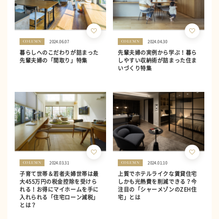
2024.06.07
2024.04.30
COLUMN
COLUMN
暮らしへのこだわりが詰まった
先輩夫婦の実例から学ぶ！暮ら
先輩夫婦の「間取り」特集
しやすい収納術が詰まった住ま
いづくり特集
2024.03.31
2024.01.10
COLUMN
COLUMN
子育て世帯＆若者夫婦世帯は最
上質でホテルライクな賃貸住宅
大455万円の税金控除を受けら
しかも光熱費を削減できる？今
れる！お得にマイホームを手に
注目の「シャーメゾンのZEH住
入れられる「住宅ローン減税」
宅」とは
とは？