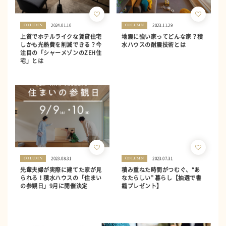
2024.01.10
2023.11.29
COLUMN
COLUMN
上質でホテルライクな賃貸住宅
地震に強い家ってどんな家？積
しかも光熱費を削減できる？今
水ハウスの耐震技術とは
注目の「シャーメゾンのZEH住
宅」とは
2023.08.31
2023.07.31
COLUMN
COLUMN
先輩夫婦が実際に建てた家が見
積み重ねた時間がつむぐ、“あ
られる！積水ハウスの「住まい
なたらしい” 暮らし【抽選で書
の参観日」9月に開催決定
籍プレゼント】