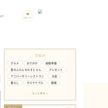
ACT
お気に入り
TAGS
グルメ
おでかけ
結婚準備
夏のふれんちれすとらん
プレゼント
アニバーサリーレストラン
お金
暮らし
サステナブル
健康
アンケート
ライフハック
結婚生活
もっと見る
欲しい
ファミリー
やってみたい