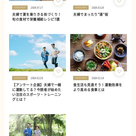
2024.07.17
2024.03.20
COLUMN
COLUMN
夫婦で夏を乗りきる体づくり！
夫婦でまったり”湯”桜
旬の食材で栄養補給レシピ7選
2024.02.20
2024.02.19
COLUMN
COLUMN
【アンケート企画】夫婦で一緒
食生活も見直そう！運動効果を
に運動してる？今読者が始めた
より高める食事とは
い注目のスポーツ・トレーニン
グとは？