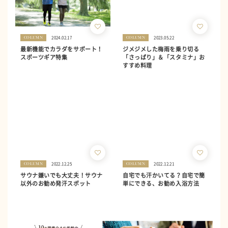
2024.02.17
2023.05.22
COLUMN
COLUMN
最新機能でカラダをサポート！
ジメジメした梅雨を乗り切る
スポーツギア特集
「さっぱり」＆「スタミナ」お
すすめ料理
2022.12.25
2022.12.21
COLUMN
COLUMN
サウナ嫌いでも大丈夫！サウナ
自宅でも汗かいてる？自宅で簡
以外のお勧め発汗スポット
単にできる、お勧め入浴方法