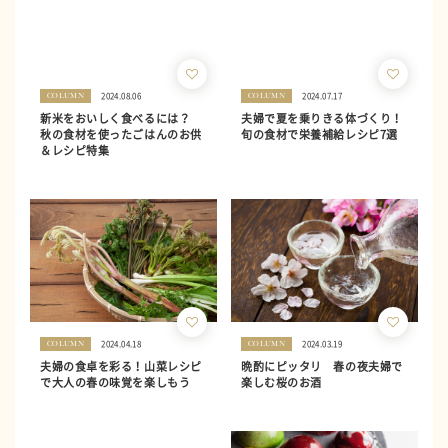
2024.08.06
2024.07.17
COLUMN
COLUMN
新米をおいしく食べるには？
夫婦で夏を乗りきる体づくり！
秋の食材を使ったごはんのお供
旬の食材で栄養補給レシピ7選
＆レシピ特集
2024.04.18
2024.03.19
COLUMN
COLUMN
夫婦の食卓を彩る！山菜レシピ
晩酌にピッタリ 春の夜夫婦で
で大人の春の味覚を楽しもう
楽しむ桜のお酒