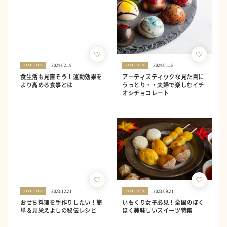
2024.02.19
2024.01.18
COLUMN
COLUMN
食生活も見直そう！運動効果を
アーティスティックな見た目に
より高める食事とは
うっとり・・夫婦で楽しむイチ
オシチョコレート
2023.12.21
2023.09.21
COLUMN
COLUMN
おせち料理を手作りしたい！簡
いもくり女子必見！全国のほく
単＆見栄えよしの秘伝レシピ
ほく美味しいスイーツ特集