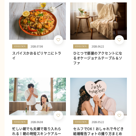
2026.07.06
2026.06.22
COLUMN
COLUMN
スパイスかおるビリヤニにトラ
ひとつで部屋のアクセントにな
イ
るオケージョナルテーブル＆ソ
ファ
2026.06.08
2026.05.22
COLUMN
COLUMN
忙しい朝でも夫婦で取り入れら
セルフでOK！おしゃれで今どき
れる！朝の時短スキンケアルー
結婚報告フォトの撮り方まとめ