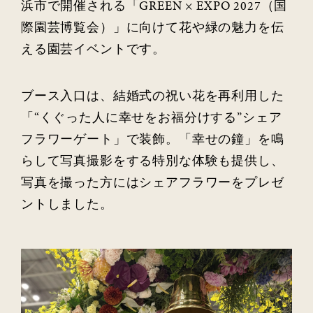
浜市で開催される「GREEN × EXPO 2027（国
際園芸博覧会）」に向けて花や緑の魅力を伝
える園芸イベントです。
ブース入口は、結婚式の祝い花を再利用した
「“くぐった人に幸せをお福分けする”シェア
フラワーゲート」で装飾。「幸せの鐘」を鳴
らして写真撮影をする特別な体験も提供し、
写真を撮った方にはシェアフラワーをプレゼ
ントしました。