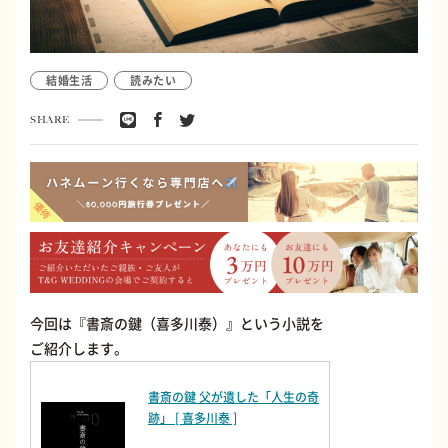
結婚生活
読みたい
SHARE
今回は『書斎の鍵（喜多川泰）』という小説を
ご紹介します。
書斎の鍵 父が遺した「人生の奇
跡」 [ 喜多川泰 ]