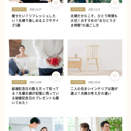
2022.11.27
2022.11.11
COLUMN
COLUMN
痩せたい？リフレッシュした
夫婦だからこそ、ひとり時間も
い？夫婦で楽しめるエクササイ
大切！おすすめの“おひとりさ
ズ5選
ま時間”の過ごし方
2022.11.08
2022.10.29
COLUMN
COLUMN
結婚記念日の数え方って知って
二人の住まいインテリアは誰が
る？先輩夫婦が記憶に残ってい
選ぶ？夫婦の考え方の違い
る結婚記念日のプレゼントも聞
いてみた！