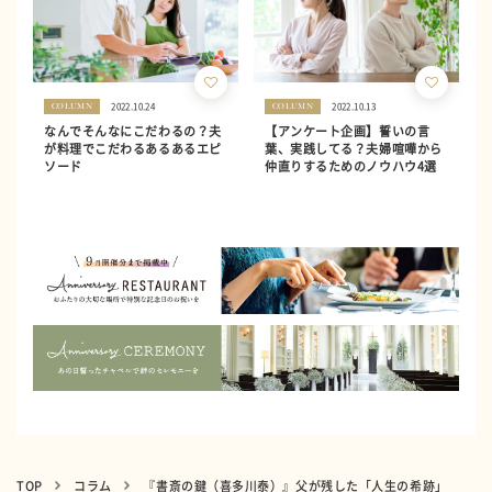
2022.10.24
2022.10.13
COLUMN
COLUMN
なんでそんなにこだわるの？夫
【アンケート企画】誓いの言
が料理でこだわるあるあるエピ
葉、実践してる？夫婦喧嘩から
ソード
仲直りするためのノウハウ4選
TOP
コラム
『書斎の鍵（喜多川泰）』父が残した「人生の希跡」