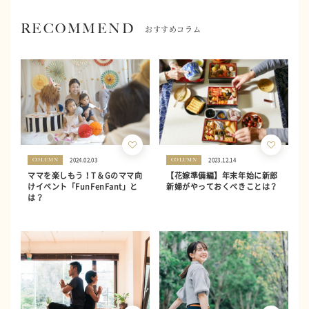
RECOMMEND
おすすめコラム
2024.02.03
2023.12.14
COLUMN
COLUMN
ママを楽しもう！T＆Gのママ向
【花嫁準備編】年末年始に新郎
けイベント「FunFenFant」と
新婦がやっておくべきことは？
は？