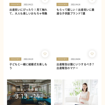
2021.04.21
2021.04.16
COLUMN
COLUMN
出産祝いにぴったり！見て触れ
もらって嬉しい！出産祝いに最
て、大人も楽しいおもちゃ特集
適な子供服ブランド7選
2021.04.10
2021.04.04
COLUMN
COLUMN
子どもと一緒に結婚式を楽しも
出産報告は誰にいつするべき？
う
出産報告のマナー