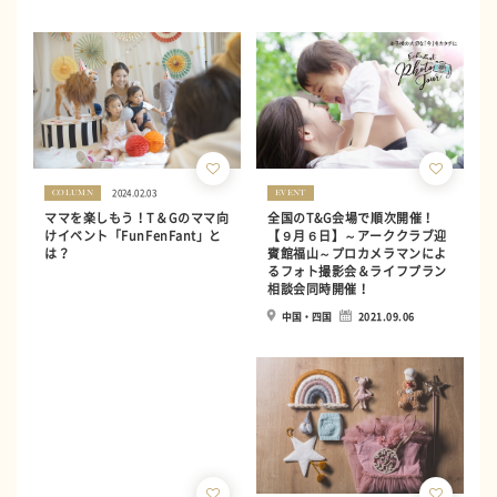
2024.02.03
COLUMN
EVENT
ママを楽しもう！T＆Gのママ向
全国のT&G会場で順次開催！
けイベント「FunFenFant」と
【９月６日】～アーククラブ迎
は？
賓館福山～プロカメラマンによ
るフォト撮影会＆ライフプラン
相談会同時開催！
中国・四国
2021.09.06