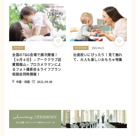
2021.04.21
EVENT
COLUMN
全国のT&G会場で順次開催！
出産祝いにぴったり！見て触れ
【９月６日】～アーククラブ迎
て、大人も楽しいおもちゃ特集
賓館福山～プロカメラマンによ
るフォト撮影会＆ライフプラン
相談会同時開催！
中国・四国
2021.09.06