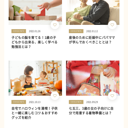
2022.01.26
2022.01.12
COLUMN
COLUMN
子どもの脳を育てる！1歳の子
産後のために妊娠中にパパママ
どもから出来る、楽しく学べる
が学んでおくべきこととは？
勉強法とは？
2021.10.13
2021.09.29
COLUMN
COLUMN
自宅でハロウィンを満喫！子供
七五三、3歳の女の子向けに自
と一緒に楽しむコツ＆おすすめ
分で用意する着物準備とは？
グッズを紹介