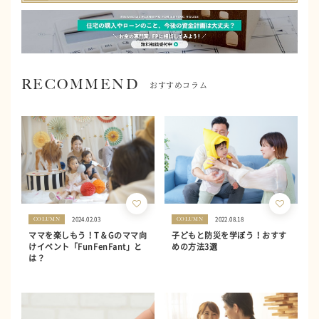
RECOMMEND
おすすめコラム
2024.02.03
2022.08.18
COLUMN
COLUMN
ママを楽しもう！T＆Gのママ向
子どもと防災を学ぼう！おすす
けイベント「FunFenFant」と
めの方法3選
は？