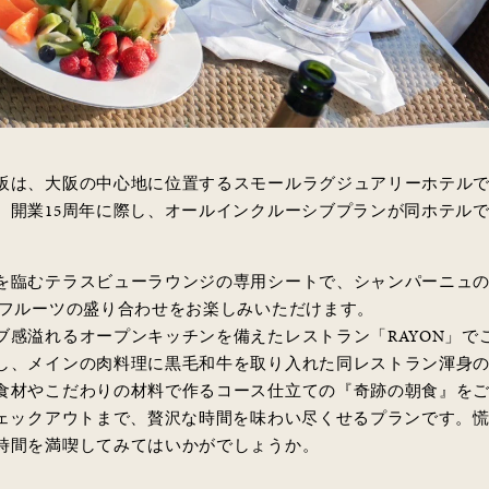
阪は、大阪の中心地に位置するスモールラグジュアリーホテルで、
。開業15周年に際し、オールインクルーシブプランが同ホテル
を臨むテラスビューラウンジの専用シートで、シャンパーニュ
とフルーツの盛り合わせをお楽しみいただけます。
ブ感溢れるオープンキッチンを備えたレストラン「RAYON」で
し、メインの肉料理に黒毛和牛を取り入れた同レストラン渾身
食材やこだわりの材料で作るコース仕立ての『奇跡の朝食』を
チェックアウトまで、贅沢な時間を味わい尽くせるプランです。
時間を満喫してみてはいかがでしょうか。