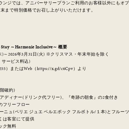
ウンジでは、アニバーサリープランご利用のお客様以外にもオプ
月末まで特別価格でお召し上がりいただけます。
m Stay ～Harmonie Inclusive～ 概要
(木)～2026年3月31日(火) ※クリスマス・年末年始を除く
(税・サービス料込)
5）またはWeb（https://x.gd/c6Cpv）より
階確約)
ペアディナー(ドリンク代フリー)、『奇跡の朝食』の2食付き
のフリーフロー
ーニュ(ペリエ ジュエ ベルエポック フルボトル/１本)とフル
くは客室にて提供
ック無料