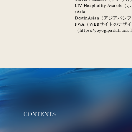
LIV Hospitality Awards
（ホ
/Asia
DestinAsian
（アジアパシフ
FWA
（
WEB
サイトのデザイ
（
https://yoyogipark.trunk-
CONTENTS