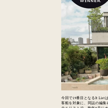
今回で
19
番目となる
It List
客船を対象に、同誌の編集