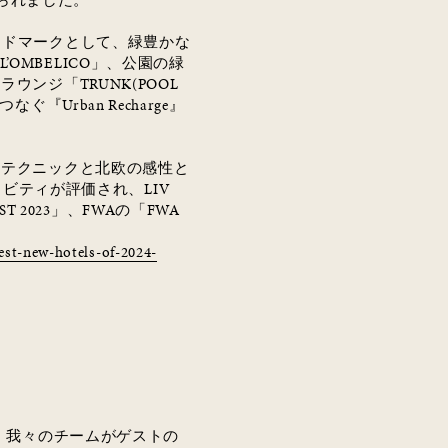
られました。
ンドマークとして、緑豊かな
 L’OMBELICO
」、公園の緑
＆ラウンジ「
TRUNK(POOL
つなぐ『
Urban Recharge
』
やテクニックと北欧の感性と
ィビティが評価され、
LIV
ST 2023
」、
FWA
の「
FWA
est-new-hotels-of-2024-
、我々のチームがゲストの