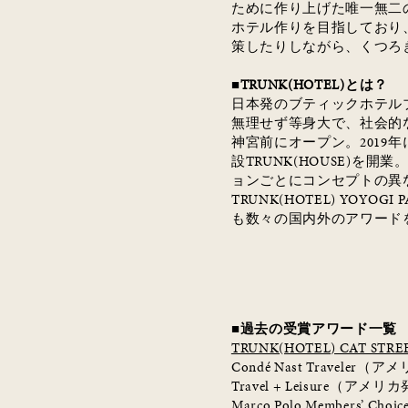
ために作り上げた唯一無二
ホテル作りを目指しており
策したりしながら、くつろ
■
TRUNK(HOTEL)
とは？
日本発のブティックホテル
無理せず等身大で、社会的
神宮前にオープン。
2019
年
設
TRUNK(HOUSE)
を開業
ョンごとにコンセプトの異
TRUNK(HOTEL) YOYOGI P
も数々の国内外のアワード
■過去の受賞アワード一覧
TRUNK(HOTEL) CAT STRE
Condé Nast Traveler
（アメ
Travel + Leisure
（アメリカ
Marco Polo Members’ Choic