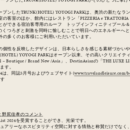
オープンした
TRUNK(HOTEL) YOYOGI PARK
がそのひとつに挙げ
ープンした
TRUNK(HOTEL) YOYOGI PARK
は、奥渋の新たなラ
室の客室のほか、館内にはレストラン「
PIZZERIA e TRATTORIA
とができる宿泊客専用のルーフ トップインフィニティプール
のくつろぎと刺激を同時に愉しむことで明日へのエネルギーへと
外の多くのお客様にご利用いただいています。
の個性を反映したデザインは、日本らしさを感じる素材づかい
(HOTEL) YOYOGI PARK
はオープン以来、その高いクリエイテ
l – Boutique / Brand New /Asia
」、
DestinAsian
の「
THE LUXE LI
います。
24
は、同誌
5
月号およびウェブサイト
(
www.travelandleisure.com/b
ます
 野尻佳孝のコメント
List 2024
を受賞することができ、光栄です。
ュアリーなホスピタリティ空間に対する情熱と称賛だけでなく