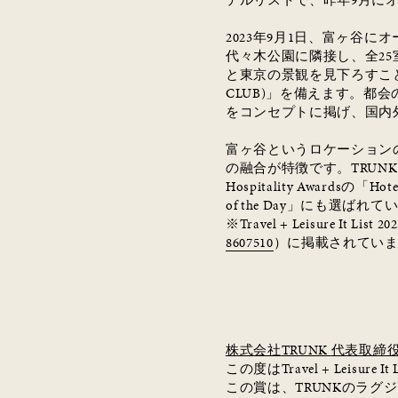
テルリストで、昨年
9
月に
2023
年
9
月
1
日、富ヶ谷にオ
代々木公園に隣接し、全
25
と東京の景観を見下ろすこ
CLUB)
」を備えます。都会
をコンセプトに掲げ、国内
富ヶ谷というロケーション
の融合が特徴です。
TRUNK
Hospitality Awards
の「
Hote
of the Day
」にも選ばれて
※
Travel + Leisure It List 20
8607510
）に掲載されてい
株式会社
TRUNK
代表取締役
この度は
Travel + Leisure It 
この賞は、
TRUNK
のラグジ