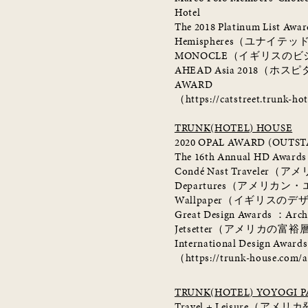
Hotel
The 2018 Platinum List Awar
Hemispheres
（ユナイテッ
MONOCLE
（イギリスのビ
AHEAD Asia 2018
（ホスピ
AWARD
（
https://catstreet.trunk-h
TRUNK(HOTEL) HOUSE
2020 OPAL AWARD (OUTS
The 16th Annual HD Awards
Condé Nast Traveler
（アメ
Departures
（アメリカン・
Wallpaper
（イギリスのデ
Great Design Awards
：
Arch
Jetsetter
（アメリカの富裕
International Design Awards
（
https://trunk-house.com/
TRUNK(HOTEL) YOYOGI P
Travel + Leisure
（アメリカ