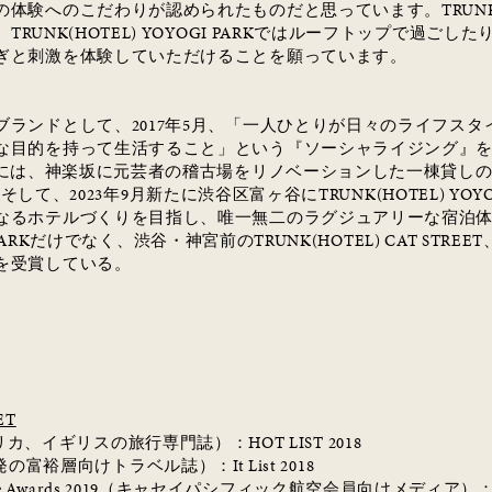
の体験へのこだわりが認められたものだと思っています。
TRUN
、
TRUNK(HOTEL) YOYOGI PARK
ではルーフトップで過ごした
ぎと刺激を体験していただけることを願っています。
ブランドとして、
2017
年
5
月、「一人ひとりが日々のライフスタ
な目的を持って生活すること」という『ソーシャライジング』
には、神楽坂に元芸者の稽古場をリノベーションした一棟貸し
。そして、
2023
年
9
月新たに渋谷区富ヶ谷に
TRUNK(HOTEL) YOYO
なるホテルづくりを目指し、唯一無二のラグジュアリーな宿泊
ARK
だけでなく、渋谷・神宮前の
TRUNK(HOTEL) CAT STREET
を受賞している。
ET
リカ、イギリスの旅行専門誌）：
HOT LIST 2018
発の富裕層向けトラベル誌）：
It List 2018
e Awards 2019
（キャセイパシフィック航空会員向けメディア）