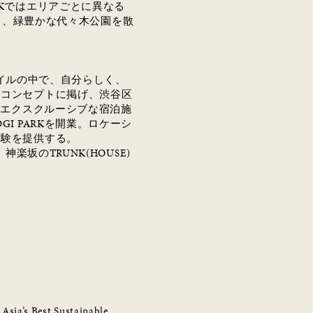
K
ではエリアごとに異なる
り、緑豊かな代々木公園を散
イルの中で、自分らしく、
をコンセプトに掲げ、渋谷区
のエクスクルーシブな宿泊施
GI PARK
を開業。ロケーシ
体験を提供する。
、神楽坂の
TRUNK(HOUSE)
：
Asia’s Best Sustainable