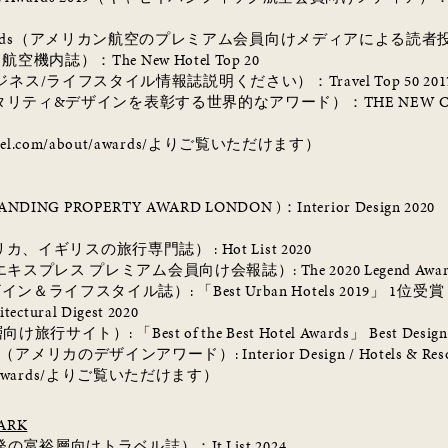
ds
（アメリカン航空のプレミアム会員向けメディアによる読者
ド航空機内誌）：
The New Hotel Top 20
ジネス
/
ライフスタイル情報誌説明ください）：
Travel Top 50 201
タリティ
&
デザインを表彰する世界的なアワード）：
THE NEW C
otel.com/about/awards/
よりご覧いただけます）
TANDING PROPERTY AWARD LONDON )
：
Interior Design 2020
リカ、イギリスの旅行専門誌）
: Hot List 2020
エキスプレス プレミアム会員向け会報誌）
: The 2020 Legend Awa
ザイン＆ライフスタイル誌）
:
「
Best Urban Hotels 2019
」
1
位受賞
itectural Digest 2020
層向け旅行サイト）
:
「
Best of the Best Hotel Awards
」
Best Design
（アメリカのデザインアワード）
: Interior Design / Hotels & Re
awards/
よりご覧いただけます）
ARK
発の富裕層向けトラベル誌）：
It List 2024