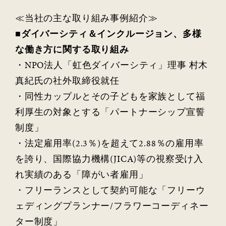
≪当社の主な取り組み事例紹介≫
■ダイバーシティ＆インクルージョン、多様
な働き方に関する取り組み
・
NPO
法人「虹色ダイバーシティ」理事 村木
真紀氏の社外取締役就任
・同性カップルとその子どもを家族として福
利厚生の対象とする「パートナーシップ宣誓
制度」
・法定雇用率
(2.3
％
)
を超えて
2.88
％の雇用率
を誇り、国際協力機構
(JICA)
等の視察受け入
れ実績のある「障がい者雇用」
・フリーランスとして契約可能な「フリーウ
ェディングプランナー
/
フラワーコーディネー
ター制度」