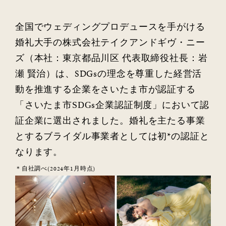
全国でウェディングプロデュースを手がける
婚礼大手の株式会社テイクアンドギヴ・ニー
ズ（本社：東京都品川区 代表取締役社長：岩
瀬 賢治）は、
SDGs
の理念を尊重した経営活
動を推進する企業をさいたま市が認証する
「さいたま市
s
企業認証制度」において
認
SDG
証企業に選出され
ました。婚礼を主たる事業
とするブライダル事業者としては初
*
の認証と
なります。
＊自社調べ
(2024
年
1
月時点
)