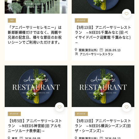
AD
EVENT
「アニバーサリーセレモニー」は
【9月13日】アニバーサリーレスト
新郎新婦様だけではなく、両親や
ラン ～NEEDS千葉みなと(旧 ベ
兄弟の記念日、様々な節目のお祝
イサイドパーク迎賓館 千葉みなと)
いシーンでご利用いただけます。
～
関東(東京以外)
2026.09.13
アニバーサリーレストラン
EVENT
EVENT
【9月5日】アニバーサリーレスト
【9月13日】アニバーサリーレスト
ラン ～NEEDS神宮前(旧 アルモ
ラン ～NEEDS横浜シーズンズ(旧
ニーソルーナ表参道)～
ザ・シーズンズ)～
東京
2026.09.05
関東(東京以外)
2026.09.13