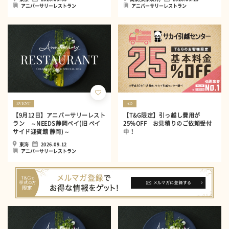
アニバーサリーレストラン
アニバーサリーレストラン
EVENT
AD
【9月12日】アニバーサリーレスト
【T&G限定】引っ越し費用が
ラン ～NEEDS静岡ベイ(旧 ベイ
25％OFF お見積りのご依頼受付
サイド迎賓館 静岡)～
中！
東海
2026.09.12
アニバーサリーレストラン