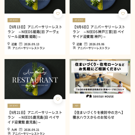
EVENT
EVENT
【9月13日】アニバーサリーレスト
【9月6日】アニバーサリーレスト
ラン ～NEEDS姫路(旧 アーヴェ
ラン ～NEEDS神戸三宮(旧 ベイ
リール迎賓館 姫路)～
サイド迎賓館 神戸)～
近畿
2026.09.13
近畿
2026.09.06
アニバーサリーレストラン
アニバーサリーレストラン
EVENT
AD
【9月21日】アニバーサリーレスト
【住まいづくりを検討中の方へ】
ラン ～NEEDS鹿児島(旧 ベイサ
積水ハウスからのお知らせ
イド迎賓館 鹿児島)～
九州
2026.09.21
アニバーサリーレストラン