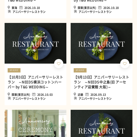
T&G WEDDING〜
by T&G WEDDING～
東海
2026.10.18
関東(東京以外)
2026.10.18
アニバーサリーレストラン
アニバーサリーレストラン
EVENT
EVENT
【10月3日】アニバーサリーレスト
【9月13日】アニバーサリーレスト
ラン ～NEEDS横浜コットンハー
ラン ～NEEDS中之島(旧 アーセ
バー by T&G WEDDING～
ンティア迎賓館 大阪)～
関東(東京以外)
2026.10.03
近畿
2026.09.13
アニバーサリーレストラン
アニバーサリーレストラン