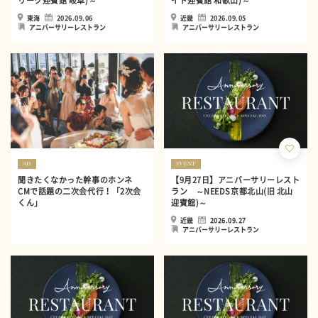
リーク迎賓館 岐阜)～
イド迎賓館 和歌山)～
東海
2026.09.06
近畿
2026.09.05
アニバーサリーレストラン
アニバーサリーレストラン
AD
EVENT
聞きたくなかった幹事のホンネ
【9月27日】アニバーサリーレスト
CMで話題の二次会代行！「2次会
ラン ～NEEDS京都北山(旧 北山
くん」
迎賓館)～
近畿
2026.09.27
アニバーサリーレストラン