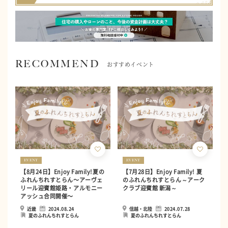
RECOMMEND
おすすめイベント
EVENT
EVENT
【8月24日】Enjoy Family!夏の
【7月28日】Enjoy Family! 夏
ふれんちれすとらん〜アーヴェ
のふれんちれすとらん～アーク
リール迎賓館姫路・アルモニー
クラブ迎賓館 新潟～
アッシュ合同開催〜
近畿
2024.08.24
信越・北陸
2024.07.28
夏のふれんちれすとらん
夏のふれんちれすとらん