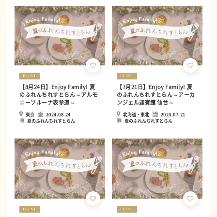
EVENT
EVENT
【8月24日】Enjoy Family! 夏
【7月21日】Enjoy Family! 夏
のふれんちれすとらん～アルモ
のふれんちれすとらん～アーカ
ニーソルーナ表参道～
ンジェル迎賓館 仙台～
東京
2024.08.24
北海道・東北
2024.07.21
夏のふれんちれすとらん
夏のふれんちれすとらん
EVENT
EVENT