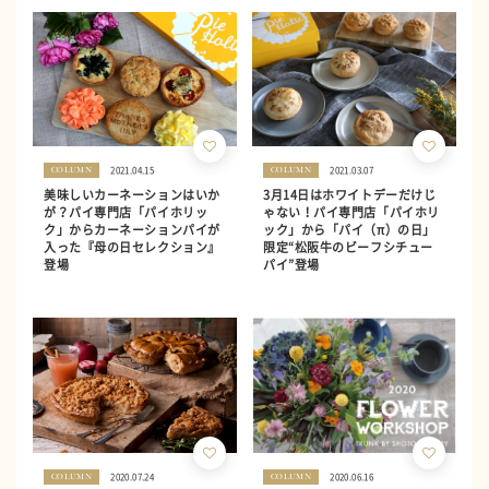
2021.04.15
2021.03.07
COLUMN
COLUMN
美味しいカーネーションはいか
3月14日はホワイトデーだけじ
が？パイ専門店「パイホリッ
ゃない！パイ専門店「パイホリ
ク」からカーネーションパイが
ック」から「パイ（π）の日」
入った『母の日セレクション』
限定“松阪牛のビーフシチュー
登場
パイ”登場
2020.07.24
2020.06.16
COLUMN
COLUMN