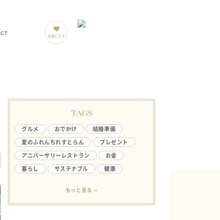
ACT
お気に入り
TAGS
グルメ
おでかけ
結婚準備
夏のふれんちれすとらん
プレゼント
アニバーサリーレストラン
お金
暮らし
サステナブル
健康
アンケート
ライフハック
結婚生活
もっと見る
欲しい
ファミリー
やってみたい