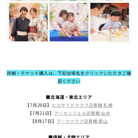
詳細・チケット購入は、下記会場名をクリックいただきご確
認ください
■北海道・東北エリア
【7月20日】
ヒルサイドクラブ迎賓館 札幌
【7月21日】
アーカンジェル迎賓館 仙台
【8月17日】
アーククラブ迎賓館 郡山
■信越・北陸エリア