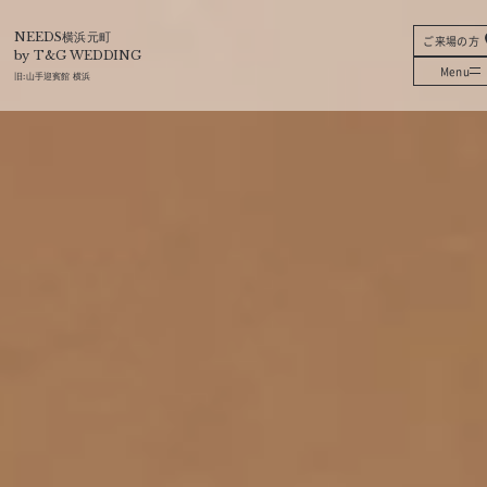
T&G
NEEDS横浜元町
ご来場の方
by T&G WEDDING
Menu
旧:
山手迎賓館 横浜