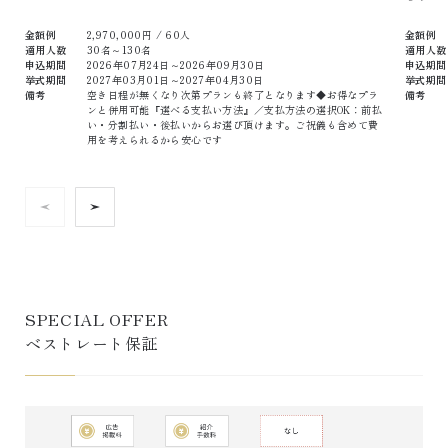
金額例
2,970,000
円 /
60
人
金額例
適用人数
30名～130名
適用人数
申込期間
2026年07月24日～2026年09月30日
申込期間
挙式期間
2027年03月01日～2027年04月30日
挙式期間
備考
空き日程が無くなり次第プランも終了となります◆お得なプラ
備考
ンと併用可能『選べる支払い方法』／支払方法の選択OK：前払
い・分割払い・後払いからお選び頂けます。ご祝儀も含めて費
用を考えられるから安心です
SPECIAL OFFER 

ベストレート保証