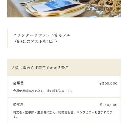
スタンダードプラン予算モデル

（60名のゲストを想定）
人数に関わらず固定でかかる費用
会場費
￥
500,000
会場使用料のみでなく、貸切料も込みです。
挙式料
￥
240,000
司式者・聖歌隊・生演奏に加え、結婚証明書、リングピローも含まれてま
す。