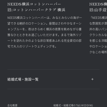
NEEDS横浜コットンハーバー
NEEDS
旧:
コットンハーバークラブ 横浜
旧:
山手迎
NEEDS横浜コットンハーバーは、みなとみらいの海が一
「NEEDS
望できる絶好のロケーション。昼間はさわやかなオーシ
な雰囲気が
ャンブルーを、夜はきらめく横浜の夜景を眺めながら優
井の高いバ
雅なひとときをお過ごしいただけます。まるで海外リゾ
クラシカル
ートを訪れたかのような非日常感あふれる完全貸切の邸
を感じる洋
宅で大人のリゾートウェディングを。
やロケーシ
クなこの場
結婚式場・施設一覧
会社概要
結婚式・結婚式場のT&G WEDDING