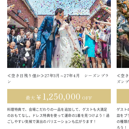
≪空き日残り僅か≫27年3月～27年4月 シーズンプラ
≪空き
ン
ズン
1,250,000
￥
最大
OFF
料理特典で、会場こだわりの一品を追加して、ゲストも大満足
ゲスト
のおもてなし。ドレス特典を使って運命の1着を見つけよう！過
皿をプ
ごしやすい気候で演出のバリエーションも広がります！
の種類
ろう！