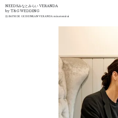
T&G
NEEDSみなとみらい VERANDA
by T&G WEDDING
旧:
BAYSIDE GEIHINKAN VERANDA minatomirai