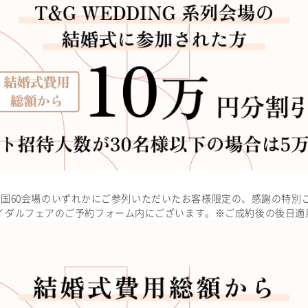
ープの全国60会場のいずれかにご参列いただいたお客様限定の、感謝の特
イダルフェアのご予約フォーム内にございます。※ご成約後の後日適