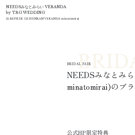
T&G
NEEDSみなとみらい VERANDA
by T&G WEDDING
旧:
BAYSIDE GEIHINKAN VERANDA minatomirai
BRIDAL FAIR
NEEDSみなとみら
minatomirai
)
のブラ
公式HP限定特典