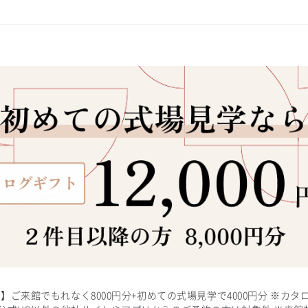
ト】ご来館でもれなく8000円分+初めての式場見学で4000円分 ※