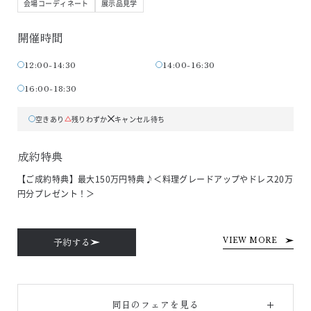
会場コーディネート
展示品見学
開催時間
12:00-14:30
14:00-16:30
16:00-18:30
空きあり
残りわずか
キャンセル待ち
成約特典
【ご成約特典】最大150万円特典♪＜料理グレードアップやドレス20万
円分プレゼント！＞
予約する
VIEW MORE
同日のフェアを見る