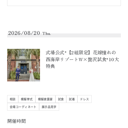
2026/08/20
Thu.
式場公式*【2組限定】花嫁憧れの
西海岸リゾートW×贅沢試食*10大
特典
相談
模擬挙式
模擬披露宴
試食
試着
ドレス
会場コーディネート
展示品見学
開催時間