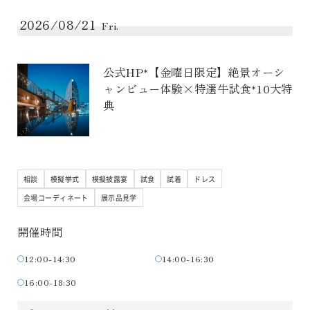
2026/08/21
Fri.
公式HP*【金曜日限定】絶景オーシ
ャンビュー体験×特選牛試食*10大特
典
相談
模擬挙式
模擬披露宴
試食
試着
ドレス
会場コーディネート
展示品見学
開催時間
12:00-14:30
14:00-16:30
16:00-18:30