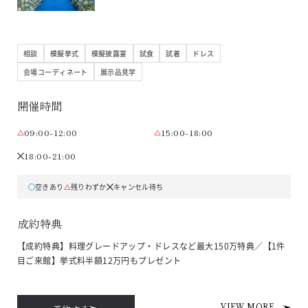
相談
模擬挙式
模擬披露宴
試食
試着
ドレス
会場コーディネート
展示品見学
開催時間
09:00-12:00
15:00-18:00
18:00-21:00
空きあり
残りわずか
キャンセル待ち
成約特典
【成約特典】料理グレードアップ・ドレスなど最大150万特典／【1件
目ご来館】挙式料半額12万円もプレゼント
VIEW MORE