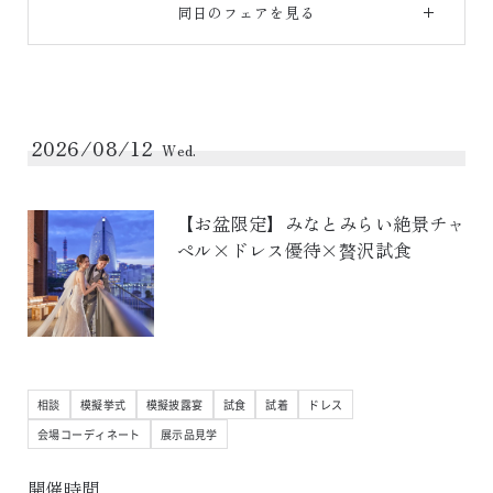
同日のフェアを見る
2026/08/12
Wed.
【お盆限定】みなとみらい絶景チャ
ペル×ドレス優待×贅沢試食
相談
模擬挙式
模擬披露宴
試食
試着
ドレス
会場コーディネート
展示品見学
開催時間