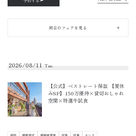
予約する
同日のフェアを見る
2026/08/11
Tue.
【公式】ベストレート保証 【夏休
みSP】150万優待×貸切おしゃれ
空間×特選牛試食
相談
模擬挙式
模擬披露宴
試食
試着
ドレス