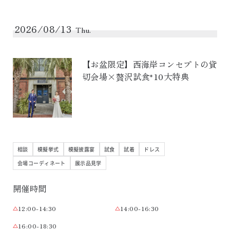
2026/08/13
Thu.
【お盆限定】西海岸コンセプトの貸
切会場×贅沢試食*10大特典
相談
模擬挙式
模擬披露宴
試食
試着
ドレス
会場コーディネート
展示品見学
開催時間
12:00-14:30
14:00-16:30
16:00-18:30