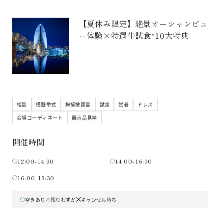
【夏休み限定】絶景オーシャンビュ
ー体験×特選牛試食*10大特典
相談
模擬挙式
模擬披露宴
試食
試着
ドレス
会場コーディネート
展示品見学
開催時間
12:00-14:30
14:00-16:30
16:00-18:30
空きあり
残りわずか
キャンセル待ち