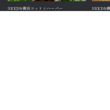
NEEDS横浜コットンハーバー
NEEDS
旧:
コットンハーバークラブ 横浜
旧:
山手迎
NEEDS横浜コットンハーバーは、みなとみらいの海が一
「NEEDS
望できる絶好のロケーション。昼間はさわやかなオーシ
な雰囲気が
ャンブルーを、夜はきらめく横浜の夜景を眺めながら優
井の高いバ
雅なひとときをお過ごしいただけます。まるで海外リゾ
クラシカル
ートを訪れたかのような非日常感あふれる完全貸切の邸
を感じる洋
宅で大人のリゾートウェディングを。
やロケーシ
クなこの場
結婚式場・施設一覧