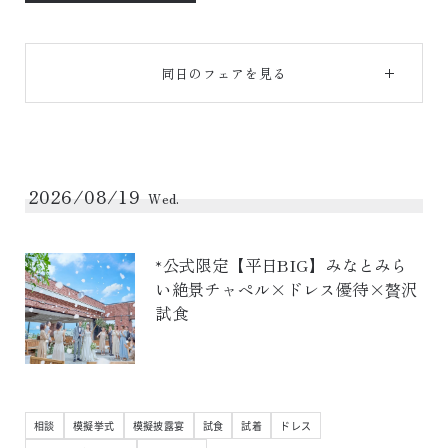
同日のフェアを見る
2026/08/19
Wed.
*公式限定【平日BIG】みなとみら
い絶景チャペル×ドレス優待×贅沢
試食
相談
模擬挙式
模擬披露宴
試食
試着
ドレス