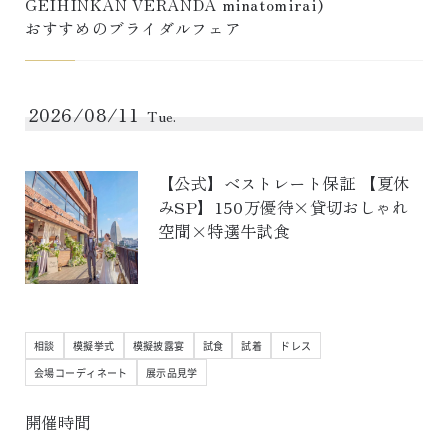
GEIHINKAN VERANDA minatomirai
)
おすすめのブライダルフェア
2026/08/11
Tue.
【公式】ベストレート保証 【夏休
みSP】150万優待×貸切おしゃれ
空間×特選牛試食
相談
模擬挙式
模擬披露宴
試食
試着
ドレス
会場コーディネート
展示品見学
開催時間