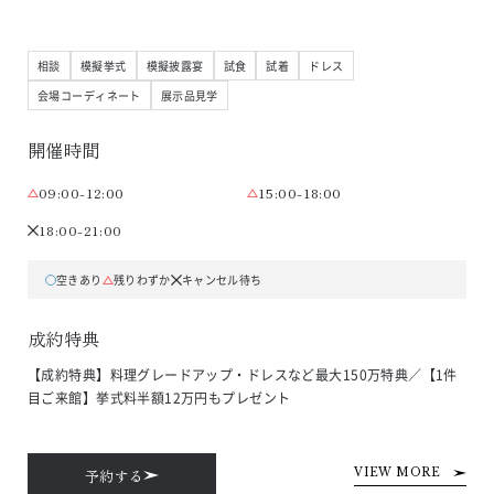
相談
模擬挙式
模擬披露宴
試食
試着
ドレス
会場コーディネート
展示品見学
開催時間
09:00-12:00
15:00-18:00
18:00-21:00
空きあり
残りわずか
キャンセル待ち
成約特典
【成約特典】料理グレードアップ・ドレスなど最大150万特典／【1件
目ご来館】挙式料半額12万円もプレゼント
予約する
VIEW MORE