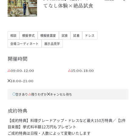
てなし体験×絶品試食
相談
模擬挙式
模擬披露宴
試食
試着
ドレス
会場コーディネート
展示品見学
開催時間
09:00-12:00
15:00-18:00
18:00-21:00
空きあり
残りわずか
キャンセル待ち
成約特典
【成約特典】料理グレードアップ・ドレスなど最大150万特典／【1件
目来館】挙式料半額12万円もプレゼント

ご成約特典は日程・人数によって変動いたします