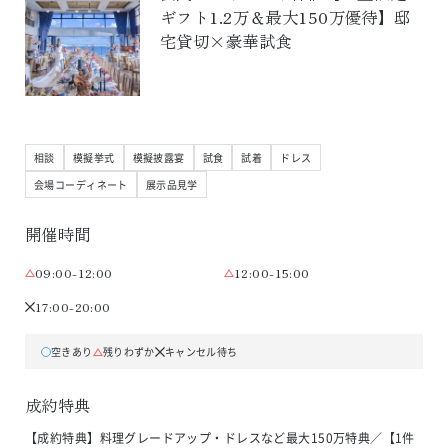
ギフト1.2万＆最大150万優待】邸
宅貸切×豪華試食
相談
模擬挙式
模擬披露宴
試食
試着
ドレス
会場コーディネート
展示品見学
開催時間
09:00-12:00
12:00-15:00
17:00-20:00
空きあり
残りわずか
キャンセル待ち
成約特典
【成約特典】料理グレードアップ・ドレスなど最大150万特典／【1件