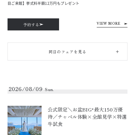
目ご来館】挙式料半額12万円もプレゼント
予約する
VIEW MORE
同日のフェアを見る
2026/08/09
Sun.
公式限定＼お盆BIG*最大150万優
待／チャペル体験×全館見学×特選
牛試食