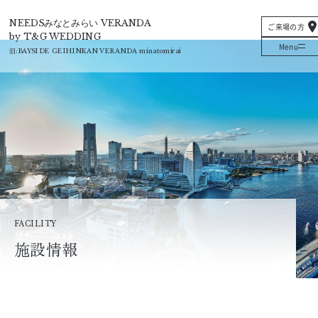
T&G
NEEDSみなとみらい VERANDA
ご来場の方
by T&G WEDDING
Menu
旧:
BAYSIDE GEIHINKAN VERANDA minatomirai
FACILITY
施設情報