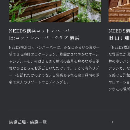
NEEDS横浜コットンハーバー
NEEDS
旧:
コットンハーバークラブ 横浜
旧:
山手迎
NEEDS横浜コットンハーバーは、みなとみらいの海が一
「NEEDS
望できる絶好のロケーション。昼間はさわやかなオーシ
な雰囲気が
ャンブルーを、夜はきらめく横浜の夜景を眺めながら優
井の高いバ
雅なひとときをお過ごしいただけます。まるで海外リゾ
クラシカル
ートを訪れたかのような非日常感あふれる完全貸切の邸
を感じる洋
宅で大人のリゾートウェディングを。
やロケーシ
クなこの場
結婚式場・施設一覧