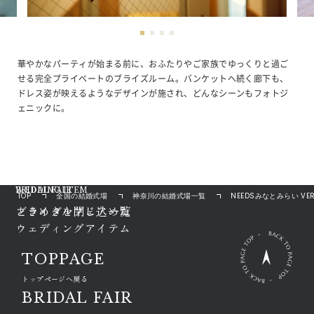
華やかなパーティが始まる前に、おふたりやご家族でゆっくりと過ご
せる完全プライベートのブライズルーム。バンケットへ続く廊下も、
ドレス姿が映えるようなデザインが施され、どんなシーンもフォトジ
ェニックに。
ウェディングアイテム [ ドレス・装飾 ]
ブライダルフェアを検索
BRIDAL FAIR
WEDDING ITEM
TOP
全国の結婚式場
神奈川の結婚式場一覧
NEEDSみなとみらい VERA
ブライダルフェア一覧
ときめきを閉じ込めた

ウェディングアイテム
TOPPAGE
トップページへ戻る
BRIDAL FAIR