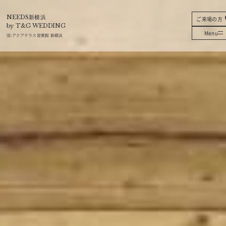
T&G
NEEDS新横浜
ご来場の方
by T&G WEDDING
Menu
旧:
アクアテラス迎賓館 新横浜