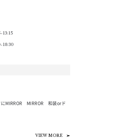
5-13:15
0-18:30
IRROR　MIRROR　和装orド
VIEW MORE