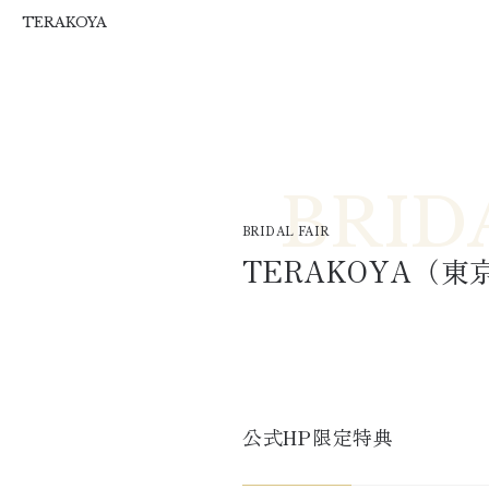
T&G
TERAKOYA
BRIDAL FAIR
TERAKOYA
（東
公式HP限定特典