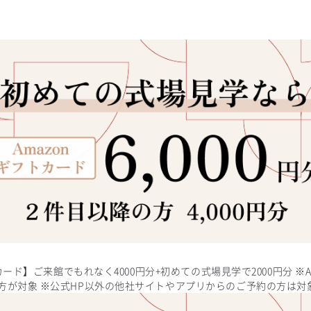
トカード】ご来館でもれなく4000円分+初めての式場見学で2000円分 
方が対象 ※公式HP以外の他社サイトやアプリからのご予約の方は対