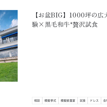
【お盆BIG】1000坪の
験×黒毛和牛*贅沢試食
相談
模擬挙式
模擬披露宴
試食
ドレス
会