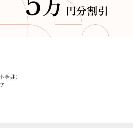
小金井）
ア