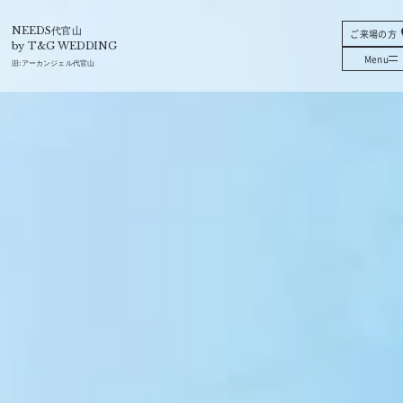
T&G
NEEDS代官山
ご来場の方
by T&G WEDDING
Menu
旧:
アーカンジェル代官山