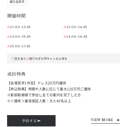
展示品見学
開催時間
11:00-13:45
12:00-14:45
13:00-15:45
14:00-16:45
15:00-17:45
空きあり
残りわずか
キャンセル待ち
成約特典
【会場見学1件目】ドレス20万円優待

【申込特典】時期や人数に応じて最大120万円ご優待

※新郎新婦様で参加し全ての案内を完了した方

※＜備考＞最低保証人数：大人40名以上
予約する
VIEW MORE