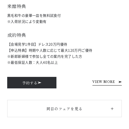
来館特典
黒毛和牛の豪華一皿を無料試食付

※入荷状況により変動有
成約特典
【会場見学1件目】ドレス20万円優待

【申込特典】時期や人数に応じて最大120万円ご優待

※新郎新婦様で参加し全ての案内を完了した方

※最低保証人数：大人40名以上
予約する
VIEW MORE
同日のフェアを見る