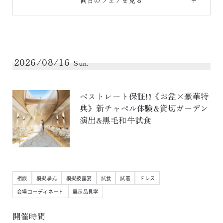
同日のフェアを見る
2026/08/16
Sun.
ベストレート保証!!《お盆×豪華特
典》新チャペル体験&貸切ガーデン
演出&黒毛和牛試食
相談
模擬挙式
模擬披露宴
試食
試着
ドレス
会場コーディネート
展示品見学
開催時間