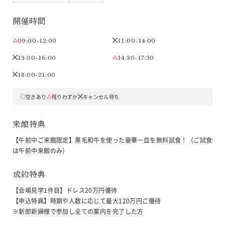
開催時間
09:00-12:00
11:00-14:00
13:00-16:00
14:30-17:30
18:00-21:00
空きあり
残りわずか
キャンセル待ち
来館特典
【午前中ご来館限定】黒毛和牛を使った豪華一皿を無料試食！（ご試食
は午前中来館のみ）
成約特典
【会場見学1件目】ドレス20万円優待

【申込特典】時期や人数に応じて最大120万円ご優待

※新郎新婦様で参加し全ての案内を完了した方