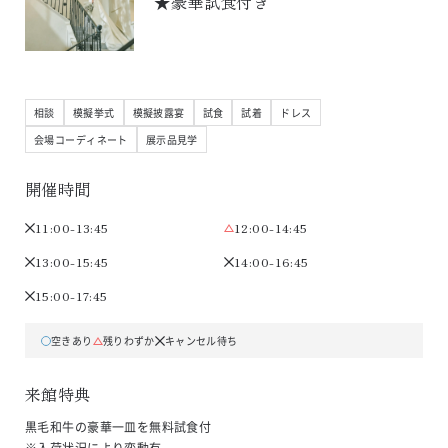
★豪華試食付き
相談
模擬挙式
模擬披露宴
試食
試着
ドレス
会場コーディネート
展示品見学
開催時間
11:00-13:45
12:00-14:45
13:00-15:45
14:00-16:45
15:00-17:45
空きあり
残りわずか
キャンセル待ち
来館特典
黒毛和牛の豪華一皿を無料試食付

※入荷状況により変動有