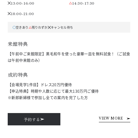
13:00-16:00
14:30-17:30
18:00-21:00
空きあり
残りわずか
キャンセル待ち
来館特典
【午前中ご来館限定】黒毛和牛を使った豪華一皿を無料試食！（ご試食
は午前中来館のみ）
成約特典
【会場見学1件目】ドレス20万円優待

【申込特典】時期や人数に応じて最大130万円ご優待

※新郎新婦様で参加し全ての案内を完了した方
予約する
VIEW MORE