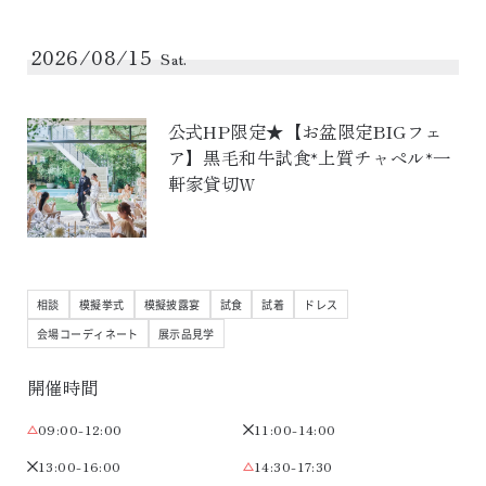
2026/08/15
Sat.
公式HP限定★【お盆限定BIGフェ
ア】黒毛和牛試食*上質チャペル*一
軒家貸切W
相談
模擬挙式
模擬披露宴
試食
試着
ドレス
会場コーディネート
展示品見学
開催時間
09:00-12:00
11:00-14:00
13:00-16:00
14:30-17:30