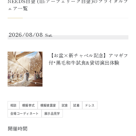
NEEDS白金 (旧:アーフェリーク白金)
のブライダルフ
ェア一覧
2026/08/08
Sat.
【お盆×新チャペル記念】アマギフ
付*黒毛和牛試食&貸切演出体験
相談
模擬挙式
模擬披露宴
試食
試着
ドレス
会場コーディネート
展示品見学
開催時間