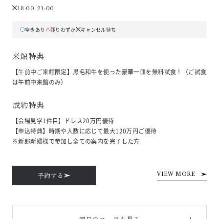
18:00-21:00
空きあり
残りわずか
キャンセル待ち
来館特典
【午前中ご来館限定】黒毛和牛を使った豪華一皿を無料試食！（ご試食
は午前中来館のみ）
成約特典
【会場見学1件目】ドレス20万円優待

【申込特典】時期や人数に応じて最大120万円ご優待

※新郎新婦様で参加し全ての案内を完了した方
予約する
VIEW MORE