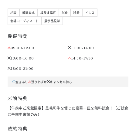
相談
模擬挙式
模擬披露宴
試食
試着
ドレス
会場コーディネート
展示品見学
開催時間
09:00-12:00
11:00-14:00
13:00-16:00
14:30-17:30
18:00-21:00
空きあり
残りわずか
キャンセル待ち
来館特典
【午前中ご来館限定】黒毛和牛を使った豪華一皿を無料試食！（ご試食
は午前中来館のみ）
成約特典