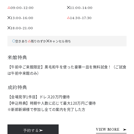
09:00-12:00
11:00-14:00
13:00-16:00
14:30-17:30
18:00-21:00
空きあり
残りわずか
キャンセル待ち
来館特典
【午前中ご来館限定】黒毛和牛を使った豪華一皿を無料試食！（ご試食
は午前中来館のみ）
成約特典
【会場見学1件目】ドレス20万円優待

【申込特典】時期や人数に応じて最大120万円ご優待

※新郎新婦様で参加し全ての案内を完了した方
予約する
VIEW MORE