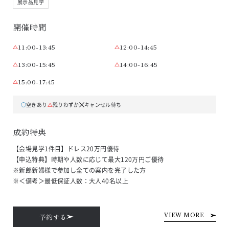
展示品見学
開催時間
11:00-13:45
12:00-14:45
13:00-15:45
14:00-16:45
15:00-17:45
空きあり
残りわずか
キャンセル待ち
成約特典
【会場見学1件目】ドレス20万円優待

【申込特典】時期や人数に応じて最大120万円ご優待

※新郎新婦様で参加し全ての案内を完了した方

※＜備考＞最低保証人数：大人40名以上
予約する
VIEW MORE