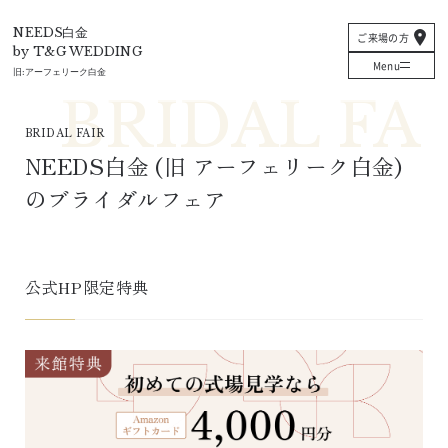
T&G
NEEDS白金
ご来場の方
by T&G WEDDING
Menu
旧:
アーフェリーク白金
BRIDAL FAIR
NEEDS白金
 (旧 
アーフェリーク白金
)
のブライダルフェア
公式HP限定特典