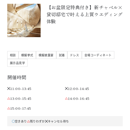
【お盆限定特典付き】新チャペル×
貸切邸宅で叶える上質ウエディング
体験
相談
模擬挙式
模擬披露宴
試着
ドレス
会場コーディネート
展示品見学
開催時間
11:00-13:45
12:00-14:45
13:00-15:45
14:00-16:45
15:00-17:45
空きあり
残りわずか
キャンセル待ち