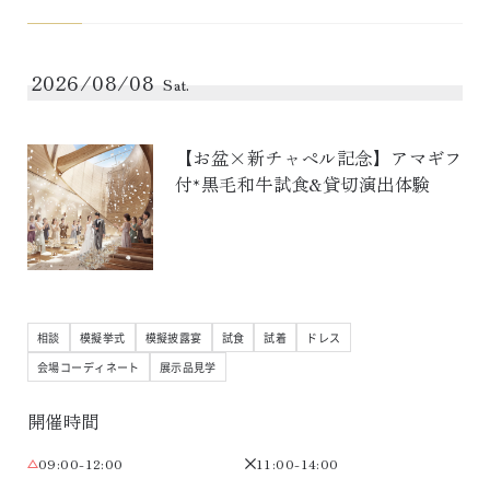
2026/08/08
Sat.
【お盆×新チャペル記念】アマギフ
付*黒毛和牛試食&貸切演出体験
相談
模擬挙式
模擬披露宴
試食
試着
ドレス
会場コーディネート
展示品見学
開催時間
09:00-12:00
11:00-14:00