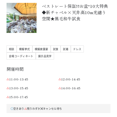
ベストレート保証!!お盆*10大特典
◆新チャペル×天井高10m光纏う
空間★黒毛和牛試食
相談
模擬挙式
模擬披露宴
試食
試着
ドレス
会場コーディネート
展示品見学
開催時間
11:00-13:45
12:00-14:45
13:00-15:45
14:00-16:45
15:00-17:45
空きあり
残りわずか
キャンセル待ち