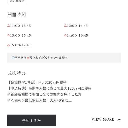
展示品見学
開催時間
11:00-13:45
12:00-14:45
13:00-15:45
14:00-16:45
15:00-17:45
空きあり
残りわずか
キャンセル待ち
成約特典
【会場見学1件目】ドレス20万円優待

【申込特典】時期や人数に応じて最大120万円ご優待

※新郎新婦様で参加し全ての案内を完了した方

※＜備考＞最低保証人数：大人40名以上
予約する
VIEW MORE