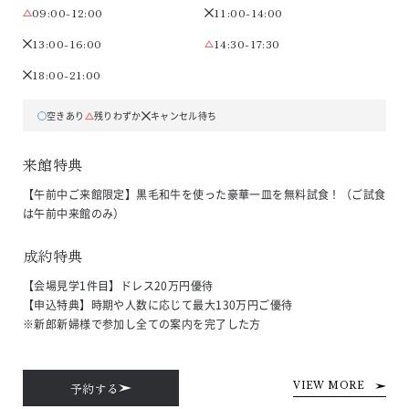
09:00-12:00
11:00-14:00
13:00-16:00
14:30-17:30
18:00-21:00
空きあり
残りわずか
キャンセル待ち
来館特典
【午前中ご来館限定】黒毛和牛を使った豪華一皿を無料試食！（ご試食
は午前中来館のみ）
成約特典
【会場見学1件目】ドレス20万円優待

【申込特典】時期や人数に応じて最大130万円ご優待

※新郎新婦様で参加し全ての案内を完了した方
予約する
VIEW MORE