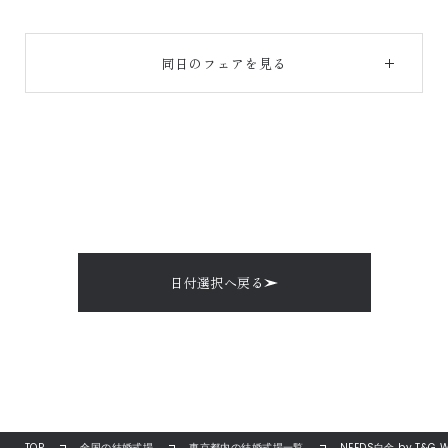
同日のフェアを見る
日付選択へ戻る
TOP
全国の結婚式場
東京都内の結婚式場一覧
NEEDS白金 by T&G 