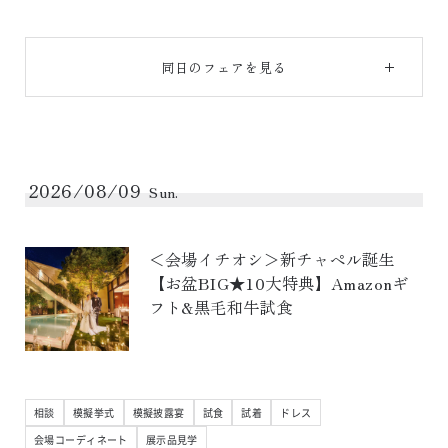
同日のフェアを見る
2026/08/09
Sun.
＜会場イチオシ＞新チャペル誕生
【お盆BIG★10大特典】Amazonギ
フト&黒毛和牛試食
相談
模擬挙式
模擬披露宴
試食
試着
ドレス
会場コーディネート
展示品見学