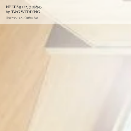
T&G
NEEDSさいたま新都心
by T&G WEDDING
旧:
ガーデンヒルズ迎賓館 大宮