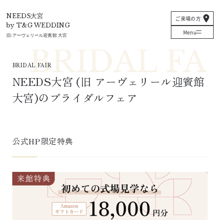
T&G
NEEDS大宮
ご来場の方
by T&G WEDDING
Menu
旧:
アーヴェリール迎賓館 大宮
BRIDAL FAIR
NEEDS大宮
 (旧 
アーヴェリール迎賓館 
大宮
)
のブライダルフェア
公式HP限定特典