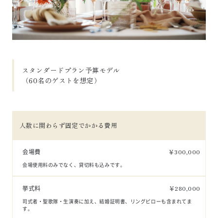
スタンダードプラン予算モデル

（60名のゲストを想定）
人数に関わらず固定でかかる費用
会場費
￥
300,000
会場使用料のみでなく、貸切料も込みです。
挙式料
￥
280,000
司式者・聖歌隊・生演奏に加え、結婚証明書、リングピローも含まれてま
す。