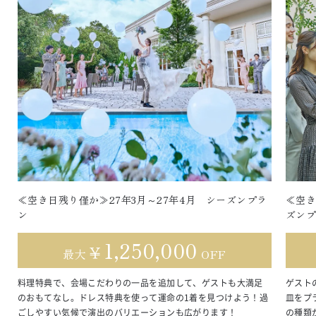
≪空き日残り僅か≫27年3月～27年4月 シーズンプラ
≪空き
ン
ズン
1,250,000
￥
最大
OFF
料理特典で、会場こだわりの一品を追加して、ゲストも大満足
ゲスト
のおもてなし。ドレス特典を使って運命の1着を見つけよう！過
皿をプ
ごしやすい気候で演出のバリエーションも広がります！
の種類