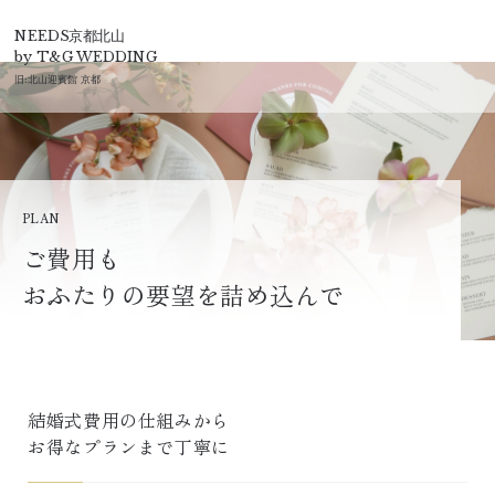
T&G
NEEDS京都北山
by T&G WEDDING
旧:
北山迎賓館 京都
PLAN
ご費用も
おふたりの要望を詰め込んで
結婚式費用の仕組みから

お得なプランまで丁寧に