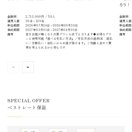
ろう！
金額例
2,713,000
円 /
50
人
金額例
適用人数
30名～120名
適用人数
申込期間
2026年07月24日～2026年09月30日
申込期間
挙式期間
2027年03月01日～2027年04月30日
挙式期間
備考
空き日程が無くなり次第プランも終了となります◆お得なプラ
備考
ンと併用可能『選べる支払い方法』／支払方法の選択OK：前払
い・分割払い・後払いからお選び頂けます。ご祝儀も含めて費
用を考えられるから安心です
SPECIAL OFFER 

ベストレート保証