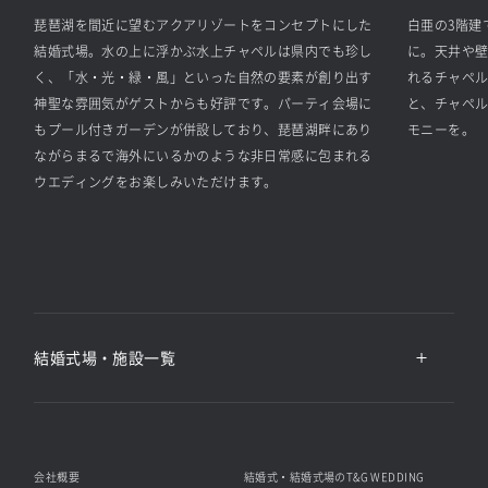
琵琶湖を間近に望むアクアリゾートをコンセプトにした
白亜の3階建
結婚式場。水の上に浮かぶ水上チャペルは県内でも珍し
に。天井や
く、「水・光・緑・風」といった自然の要素が創り出す
れるチャペ
神聖な雰囲気がゲストからも好評です。パーティ会場に
と、チャペ
もプール付きガーデンが併設しており、琵琶湖畔にあり
モニーを。
ながらまるで海外にいるかのような非日常感に包まれる
ウエディングをお楽しみいただけます。
結婚式場・施設一覧
会社概要
結婚式・結婚式場のT&G WEDDING