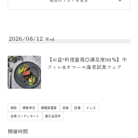
同日のフェアを見る
2026/08/12
Wed.
【お盆*料理重視◎満足度98%】牛
フィレ&オマール海老試食フェア
相談
模擬挙式
模擬披露宴
試食
試着
ドレス
会場コーディネート
展示品見学
開催時間