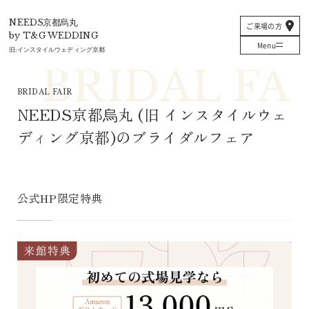
T&G
NEEDS京都烏丸
ご来場の方
by T&G WEDDING
Menu
旧:
インスタイルウェディング京都
BRIDAL FAIR
NEEDS京都烏丸
 (旧 
インスタイルウェ
ディング京都
)
のブライダルフェア
公式HP限定特典