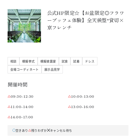
公式HP限定☆【お盆限定◎フラワ
ーブッフェ体験】全天候型*貸切×
京フレンチ
相談
模擬挙式
模擬披露宴
試食
試着
ドレス
会場コーディネート
展示品見学
開催時間
09:30-12:30
10:00-13:00
11:00-14:00
13:00-16:00
14:00-17:00
空きあり
残りわずか
キャンセル待ち