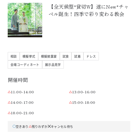
【全天候型*貸切W】遂にNew*チャ
ペル誕生！四季で彩り変わる教会
相談
模擬挙式
模擬披露宴
試食
試着
ドレス
会場コーディネート
展示品見学
開催時間
11:00-14:00
13:00-16:00
14:00-17:00
15:00-18:00
18:00-21:00
空きあり
残りわずか
キャンセル待ち