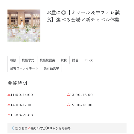
お盆に◎【オマール＆牛フィレ試
食】選べる会場×新チャペル体験
相談
模擬挙式
模擬披露宴
試食
試着
ドレス
会場コーディネート
展示品見学
開催時間
11:00-14:00
13:00-16:00
14:00-17:00
15:00-18:00
18:00-21:00
空きあり
残りわずか
キャンセル待ち