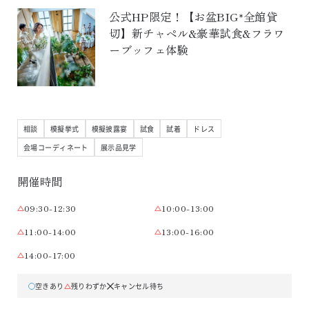
公式HP限定！【お盆BIG*全館貸
切】新チャペル&豪華試食&フラワ
ーブッフェ体験
相談
模擬挙式
模擬披露宴
試食
試着
ドレス
会場コーディネート
展示品見学
開催時間
09:30-12:30
10:00-13:00
11:00-14:00
13:00-16:00
14:00-17:00
空きあり
残りわずか
キャンセル待ち