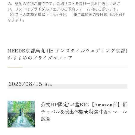
の、感謝の特別ご優待です。会場リストを是非一度お目通しくださ
い。リストはブライダルフェアのご予約フォーム内にございます。
（ゲスト人数30名様以下：5万円分） ※ご成約後の後日適用は不可と
なります。
NEEDS京都烏丸
 (旧 
インスタイルウェディング京都
)
おすすめのブライダルフェア
2026/08/15
Sat.
公式HP限定!お盆BIG【Amazon付】新
チャペル&演出体験★特選牛&オマール
試食