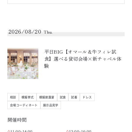
2026/08/20
Thu.
平日BIG【オマール＆牛フィレ試
食】選べる貸切会場×新チャペル体
験
相談
模擬挙式
模擬披露宴
試食
試着
ドレス
会場コーディネート
展示品見学
開催時間
11:00-14:00
13:00-16:00