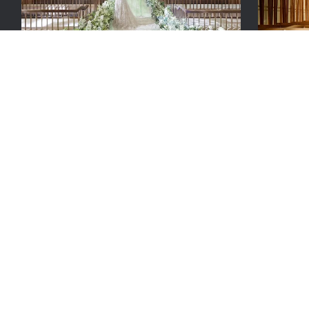
NEEDS京都北山
NEEDS
旧:
北山迎賓館 京都
旧:
山手迎
京都の中でも自然に包まれた閑静な高級住宅街・北山。
白亜の3階建
おもてなしを重視するおふたりに人気の結婚式場です。
に。天井や
優しい光のドレープが包み込む白亜のチャペルや、天井
れるチャペ
が高いラグジュアリーなパーティ会場、プール付きのガ
と、チャペ
ーデンを貸し切って、癒しと寛ぎに満ちた特別な一日を
モニーを。
過ごせます。話題の京食材を取り入れた料理にもご注目
ください。
結婚式場・施設一覧