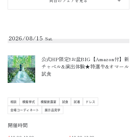
同日のフェアを見る
2026/08/15
Sat.
公式HP限定!お盆BIG【Amazon付】新
チャペル&演出体験★特選牛&オマール
試食
相談
模擬挙式
模擬披露宴
試食
試着
ドレス
会場コーディネート
展示品見学
開催時間
10:00-13:00
10:30-13:30