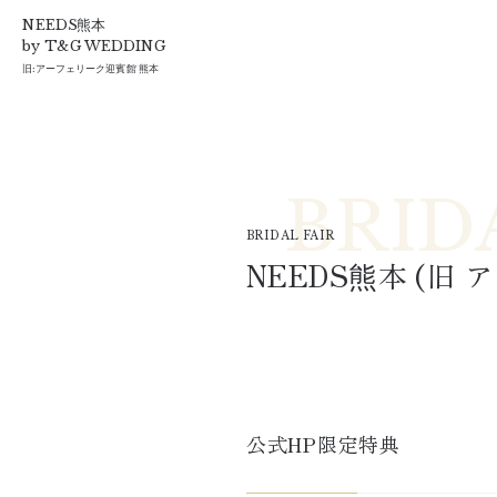
T&G
NEEDS熊本
by T&G WEDDING
旧:
アーフェリーク迎賓館 熊本
BRIDAL FAIR
NEEDS熊本
 (旧 
ア
公式HP限定特典