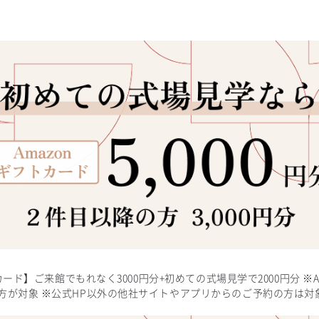
トカード】ご来館でもれなく3000円分+初めての式場見学で2000円分 
方が対象 ※公式HP以外の他社サイトやアプリからのご予約の方は対