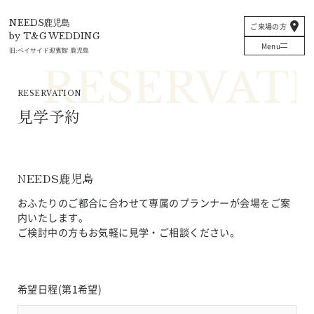
T&G
NEEDS鹿児島
ご来場の方
by T&G WEDDING
Menu
旧:
ベイサイド迎賓館 鹿児島
RESERVATION
見学予約
NEEDS鹿児島
おふたりのご都合に合わせて専属のプランナーが会場をご案
内いたします。
ご検討中の方もお気軽に見学・ご相談ください。
希望日程(第1希望)