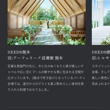
NEEDS熊本
NEEDS
旧:
アーフェリーク迎賓館 熊本
旧:
ヒルサ
荘厳な凱旋門の先に、木と光のぬくもりと緑が美しいチ
スタイリッシ
ャペルや広い空とプールの鮮やかな青に包まれる空間が
会場、そして
広がっています。2階まで吹き抜けとなっているパーティ
美しい景色
会場では、遠方からのゲストも喜ぶ熊本らしい食材を取
気あふれる
り入れた料理でおもてなしを。