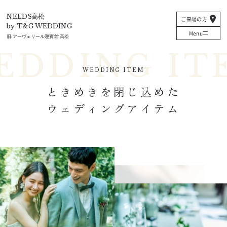
T&G
NEEDS高松
ご来場の方
by T&G WEDDING
Menu
旧:
アーヴェリール迎賓館 高松
WEDDING ITEM
ときめきを閉じ込めた
ウェディングアイテム