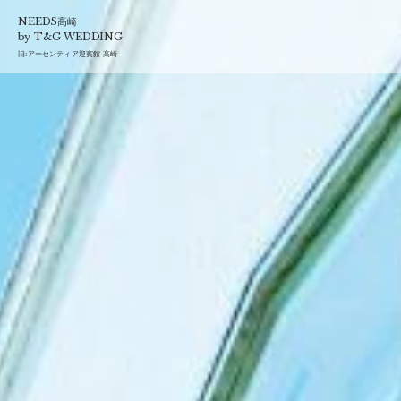
T&G
NEEDS高崎
by T&G WEDDING
旧:
アーセンティア迎賓館 高崎