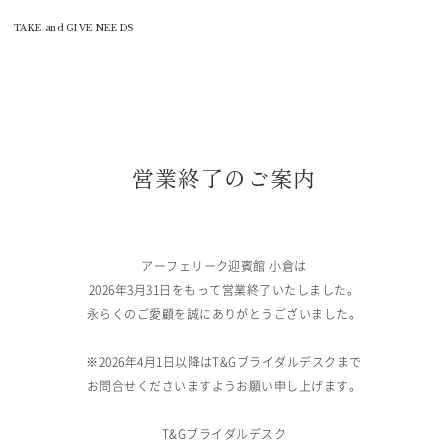
T&G
TAKE and GIVE NEEDS
営業終了のご案内
アーフェリーク迎賓館 小倉は
2026年3月31日をもって営業終了いたしました。
永らくのご愛顧を誠にありがとうございました。
※2026年4月1日以降はT&Gブライダルデスクまで
お問合せくださいますようお願い申し上げます。
T&Gブライダルデスク